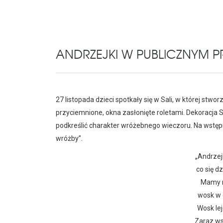
ANDRZEJKI W PUBLICZNYM P
27 listopada dzieci spotkały się w Sali, w której stwo
przyciemnione, okna zasłonięte roletami. Dekoracja Sa
podkreślić charakter wróżebnego wieczoru. Na wstępi
wróżby”.
„Andrze
co się d
Mamy m
wosk w g
Wosk le
Zaraz ws