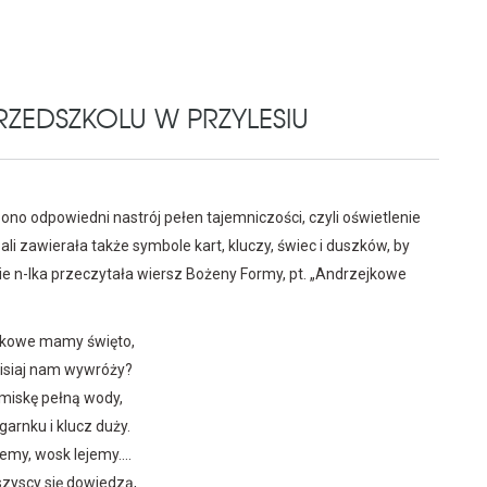
RZEDSZKOLU W PRZYLESIU
rzono odpowiedni nastrój pełen tajemniczości, czyli oświetlenie
li zawierała także symbole kart, kluczy, świec i duszków, by
e n-lka przeczytała wiersz Bożeny Formy, pt. „Andrzejkowe
jkowe mamy święto,
zisiaj nam wywróży?
iskę pełną wody,
arnku i klucz duży.
jemy, wosk lejemy….
zyscy się dowiedzą,