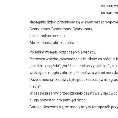
co nam wr
co nam wr
Następnie dzieci przeniosły się w świat wróżb wypow
Czary- mary, Czary-mary, Czary-mary,
hokus-pokus, ksz, ksz
Abrakadabra, abrakadabra….
Po takim wstępie rozpoczęły się wróżby.
Pierwsza wróżba „wychodzenie bucików za próg”, a kol
„kostka szczęścia”, „wróżenie z obierzyn jabłka”, „c
wróżby nie mogło zabraknąć tańców, a wśród nich „ta
Dużo śmiechu i zabawy było podczas zabaw integracyjn
niebie”.
W czasie przerwy przedszkolaki częstowały się owo
długo pozostanie w pamięci dzieci.
Bardzo cieszymy się, że mogłyśmy w ten sposób przyb