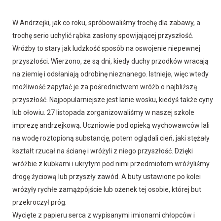
W Andrzejki, jak co roku, spróbowaliśmy trochę dla zabawy, a
trochę serio uchylić rąbka zasłony spowijającej przyszłość.
Wróżby to stary jak ludzkość sposób na oswojenie niepewnej
przyszłości. Wierzono, że są dni, kiedy duchy przodków wracają
na ziemię i odsłaniają odrobinę nieznanego. Istnieje, więc wtedy
możliwość zapytać je za pośrednictwem wróżb o najbliższą
przyszłość. Najpopularniejsze jest lanie wosku, kiedyś także cyny
lub ołowiu. 27 listopada zorganizowaliśmy w naszej szkole
imprezę andrzejkową. Uczniowie pod opieką wychowawców lali
na wodę roztopioną substancję, potem oglądali cień, jaki stężały
kształt rzucał na ścianę i wróżyli z niego przyszłość. Dzięki
wróżbie z kubkami i ukrytym pod nimi przedmiotom wróżyliśmy
drogę życiową lub przyszły zawód. A buty ustawione po kolei
wróżyły rychłe zamążpójście lub ożenek tej osobie, której but
przekroczył próg.
Wycięte z papieru serca z wypisanymi imionami chłopców i